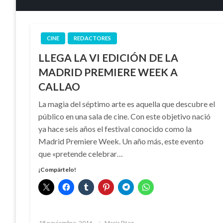
CINE
REDACTORES
LLEGA LA VI EDICIÓN DE LA
MADRID PREMIERE WEEK A
CALLAO
La magia del séptimo arte es aquella que descubre el
público en una sala de cine. Con este objetivo nació
ya hace seis años el festival conocido como la
Madrid Premiere Week. Un año más, este evento
que «pretende celebrar…
¡Compártelo!
Publicado
18 noviembre, 2016
María Páez