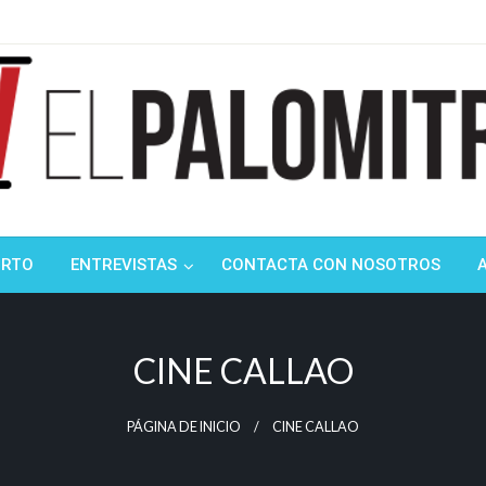
ndustria de cine española y latinoamericana
mitrón
ORTO
ENTREVISTAS
CONTACTA CON NOSOTROS
CINE CALLAO
PÁGINA DE INICIO
CINE CALLAO