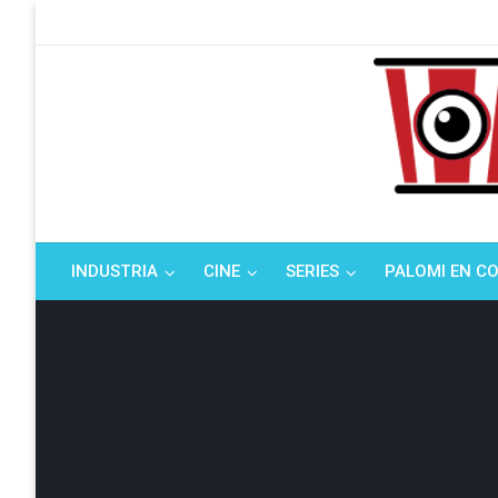
Saltar
al
contenido
Tu espacio de la i
El Palo
INDUSTRIA
CINE
SERIES
PALOMI EN C