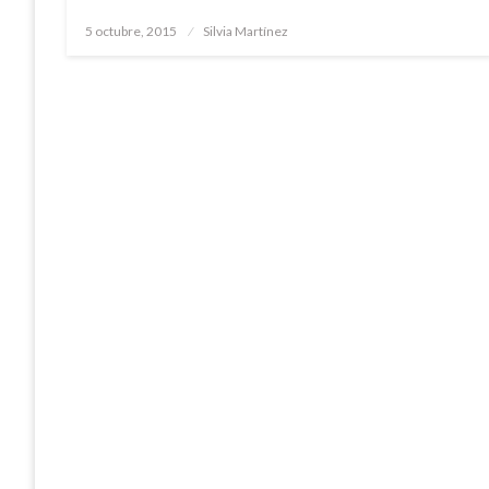
Publicado
5 octubre, 2015
Silvia Martínez
el