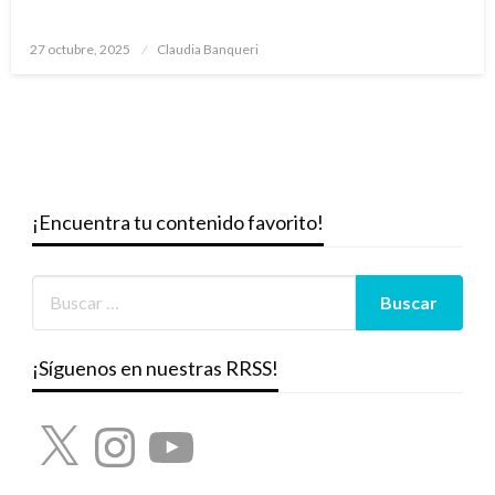
Publicado
27 octubre, 2025
Claudia Banqueri
el
¡Encuentra tu contenido favorito!
¡Síguenos en nuestras RRSS!
X
Instagram
YouTube