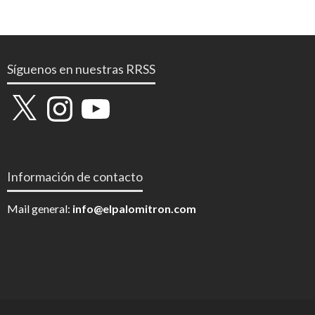
Síguenos en nuestras RRSS
X
Instagram
YouTube
Información de contacto
Mail general:
info@elpalomitron.com