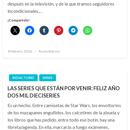
después en la televisión, y de la que éramos seguidores
incondicionales,…
¡Compártelo!
Publicado
8 febrero, 2016
Rocío Alarcos
el
REDACTORES
SERIES
LAS SERIES QUE ESTÁN POR VENIR: FELIZ AÑO
DOS MIL DIECISERIES
Es un hecho. Entre camisetas de Star Wars, los envoltorios
de los mazapanes engullidos, los calcetines de la abuela y
los libros que has pedido, entre todo ese botín, hay una
libreta/agenda. En ella, marcarás a fuego exámenes,