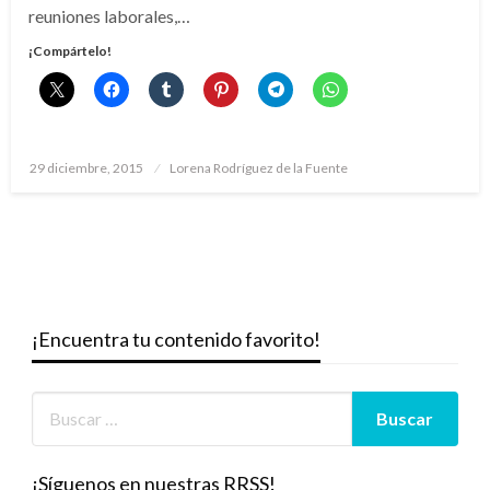
reuniones laborales,…
¡Compártelo!
Publicado
29 diciembre, 2015
Lorena Rodríguez de la Fuente
el
¡Encuentra tu contenido favorito!
¡Síguenos en nuestras RRSS!