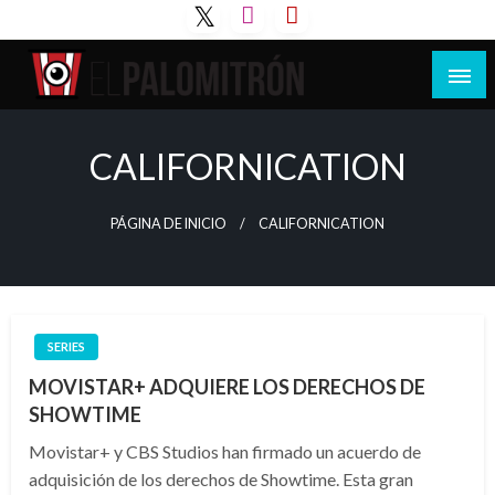
Saltar
al
contenido
Tu espacio de la industria de cine española y
El Palomitrón
latinoamericana
CALIFORNICATION
PÁGINA DE INICIO
CALIFORNICATION
SERIES
MOVISTAR+ ADQUIERE LOS DERECHOS DE
SHOWTIME
Movistar+ y CBS Studios han firmado un acuerdo de
adquisición de los derechos de Showtime. Esta gran