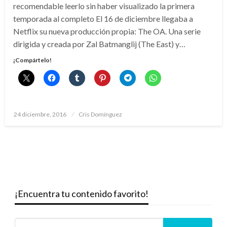
recomendable leerlo sin haber visualizado la primera
temporada al completo El 16 de diciembre llegaba a
Netflix su nueva producción propia: The OA. Una serie
dirigida y creada por Zal Batmanglij (The East) y…
¡Compártelo!
Publicado
24 diciembre, 2016
Cris Domínguez
el
¡Encuentra tu contenido favorito!