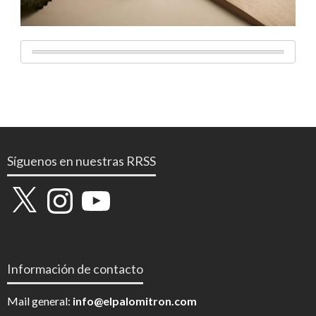
Síguenos en nuestras RRSS
X
Instagram
YouTube
Información de contacto
Mail general:
info@elpalomitron.com