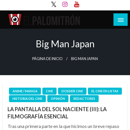
Saltar
al
contenido
Tu espacio de la industria de cine española y
El Palomitrón
latinoamericana
Big Man Japan
PÁGINA DE INICIO
BIG MAN JAPAN
ANIME / MANGA
CINE
DOSSIER CINE
EL CINE EN LISTAS
HISTORIA DEL CINE
OPINIÓN
REDACTORES
LA PANTALLA DEL SOL NACIENTE (III): LA
FILMOGRAFÍA ESENCIAL
Tras una primera parte en la que hicimos un breve repaso