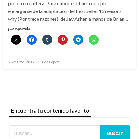
propia en cartera. Para cubrir ese hueco aceptó
encargarse de la adaptación del best seller 13 reasons
why (Por trece razones), de Jay Asher, a manos de Brian…
¡Compártelo!
Publicado
28 marzo, 2017
Fon López
el
¡Encuentra tu contenido favorito!