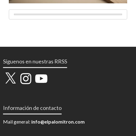
Síguenos en nuestras RRSS
X
Instagram
YouTube
Información de contacto
Mail general:
info@elpalomitron.com