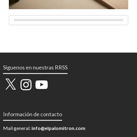
Síguenos en nuestras RRSS
X
Instagram
YouTube
Información de contacto
Mail general:
info@elpalomitron.com