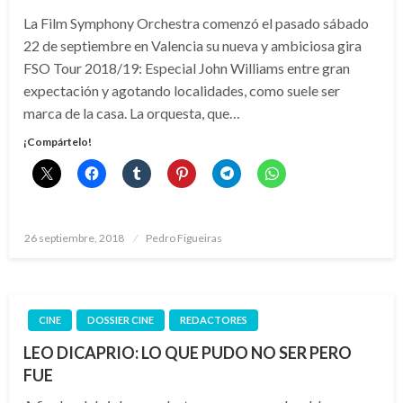
La Film Symphony Orchestra comenzó el pasado sábado
22 de septiembre en Valencia su nueva y ambiciosa gira
FSO Tour 2018/19: Especial John Williams entre gran
expectación y agotando localidades, como suele ser
marca de la casa. La orquesta, que…
¡Compártelo!
Publicado
26 septiembre, 2018
Pedro Figueiras
el
CINE
DOSSIER CINE
REDACTORES
LEO DICAPRIO: LO QUE PUDO NO SER PERO
FUE