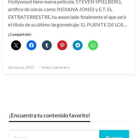
Hollywood tiene nueva película; STEVEN SPIELBERG,
artífice de obras como INDIANA JONES y E.T. EL
EXTRATERRESTRE, ha anunciado finalmente el que será
el título de su último largometraje: EL PUENTE DE LOS…
¡Compártelo!
Publicado
26 marzo, 2015
Víctor Camarero
el
¡Encuentra tu contenido favorito!