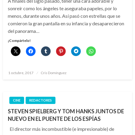
A finales del siglo pasado, tener una cara adorable y
sonreír como los ángeles te aseguraba papeles, por lo
menos, durante unos años. Así pasó con estrellas que se
comieron la gran pantalla en su infancia y desaparecieron
del panorama…
¡Compártelo!
Publicado
1 octubre, 2017
Cris Domínguez
el
CINE
REDACTORES
STEVEN SPIELBERG Y TOM HANKS JUNTOS DE
NUEVO EN EL PUENTE DE LOS ESPÍAS
El director más incombustible (e impresionable) de