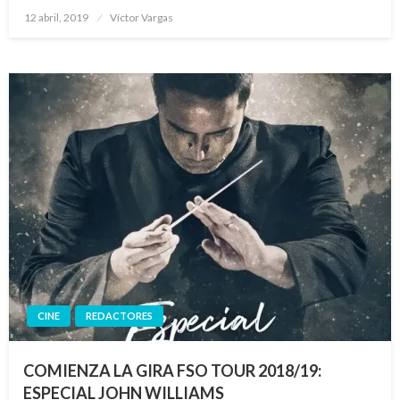
Publicado
12 abril, 2019
Víctor Vargas
el
CINE
REDACTORES
COMIENZA LA GIRA FSO TOUR 2018/19:
ESPECIAL JOHN WILLIAMS