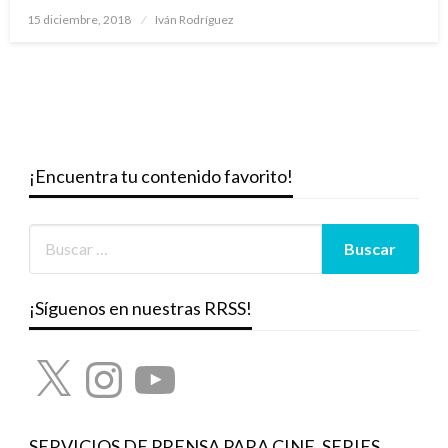
Publicado
15 diciembre, 2018
Iván Rodríguez
el
¡Encuentra tu contenido favorito!
¡Síguenos en nuestras RRSS!
X
Instagram
YouTube
SERVICIOS DE PRENSA PARA CINE, SERIES,