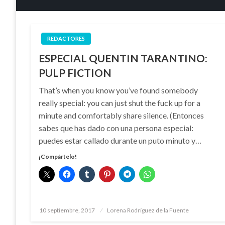
REDACTORES
ESPECIAL QUENTIN TARANTINO:
PULP FICTION
That’s when you know you’ve found somebody
really special: you can just shut the fuck up for a
minute and comfortably share silence. (Entonces
sabes que has dado con una persona especial:
puedes estar callado durante un puto minuto y…
¡Compártelo!
Publicado
10 septiembre, 2017
Lorena Rodríguez de la Fuente
el