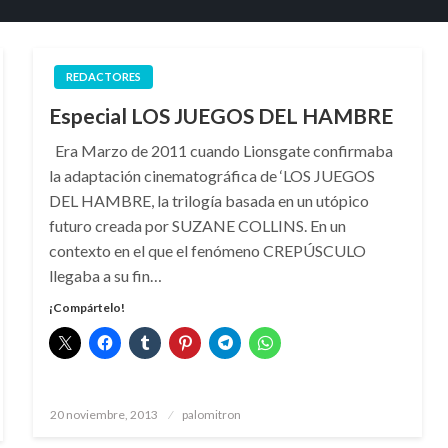
REDACTORES
Especial LOS JUEGOS DEL HAMBRE
Era Marzo de 2011 cuando Lionsgate confirmaba
la adaptación cinematográfica de ‘LOS JUEGOS
DEL HAMBRE, la trilogía basada en un utópico
futuro creada por SUZANE COLLINS. En un
contexto en el que el fenómeno CREPÚSCULO
llegaba a su fin…
¡Compártelo!
Publicado
20 noviembre, 2013
palomitron
el