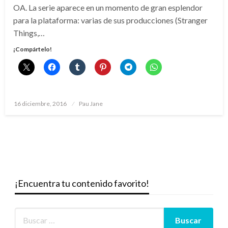
OA. La serie aparece en un momento de gran esplendor
para la plataforma: varias de sus producciones (Stranger
Things,…
¡Compártelo!
Publicado
16 diciembre, 2016
Pau Jane
el
¡Encuentra tu contenido favorito!