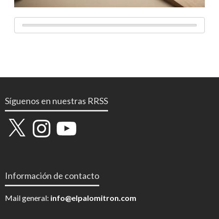
Síguenos en nuestras RRSS
X
Instagram
YouTube
Información de contacto
Mail general:
info@elpalomitron.com