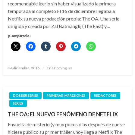
recomendable leerlo sin haber visualizado la primera
temporada al completo El 16 de diciembre llegaba a
Netflix su nueva producción propia: The OA. Una serie
dirigida y creada por Zal Batmanglij (The East) y…
¡Compártelo!
Publicado
24 diciembre, 2016
Cris Domínguez
el
DOSSIER SERIES
PRIMERAS IMPRESIONES
REDACTORES
SERIES
THE OA: EL NUEVO FENÓMENO DE NETFLIX
Envuelta de misterio (y muy pocos días después de que se
hiciese público su primer tráiler), hoy llega a Netflix The