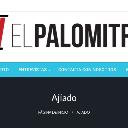
ndustria de cine española y latinoamericana
mitrón
ORTO
ENTREVISTAS
CONTACTA CON NOSOTROS
Ajiado
PÁGINA DE INICIO
AJIADO