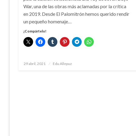
War, una de las obras más aclamadas por la crítica
en 2019. Desde El Palomitrón hemos querido rendir
un pequeño homenaje…
¡Compártelo!
Publicado
29 abril, 2021
Edu Allepuz
el