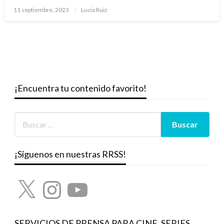
Publicado
11 septiembre, 2023
Lucia Ruiz
el
¡Encuentra tu contenido favorito!
¡Síguenos en nuestras RRSS!
X
Instagram
YouTube
SERVICIOS DE PRENSA PARA CINE, SERIES,