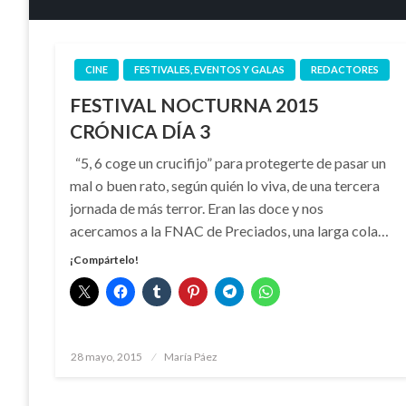
CINE
FESTIVALES, EVENTOS Y GALAS
REDACTORES
FESTIVAL NOCTURNA 2015
CRÓNICA DÍA 3
“5, 6 coge un crucifijo” para protegerte de pasar un
mal o buen rato, según quién lo viva, de una tercera
jornada de más terror. Eran las doce y nos
acercamos a la FNAC de Preciados, una larga cola…
¡Compártelo!
Publicado
28 mayo, 2015
María Páez
el