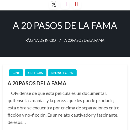
Saltar
al
contenido
A 20 PASOS DE LA FAMA
PÁGINA DE INICIO
A 20 PASOS DE LA FAMA
CINE
CRÍTICAS
REDACTORES
A 20 PASOS DE LA FAMA
Olvídense de que esta película es un documental,
quítense las manías y la pereza que les puede producir;
esta obra se encuentra por encima de separaciones entre
ficción y no-ficción. Es un relato cautivador y fascinante,
de esos…