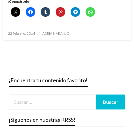
¡Compártelo!
Publicado
22 febrero, 2014
ADRIA NARANJO
el
¡Encuentra tu contenido favorito!
¡Síguenos en nuestras RRSS!