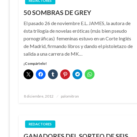
REDACTORES
50 SOMBRAS DE GREY
El pasado 26 de noviembre E.L. JAMES, la autora de
ésta trilogía de novelas eróticas (más bien pseudo
pornográficas) femeninas estuvo en un Corte Inglés
de Madrid, firmando libros y dando el pistoletazo de
salida a una carrera de MK…
¡Compártelo!
Publicado
8 diciembre, 2012
palomitron
el
REDACTORES
GANADORES DEL SORTEO DE SEIS