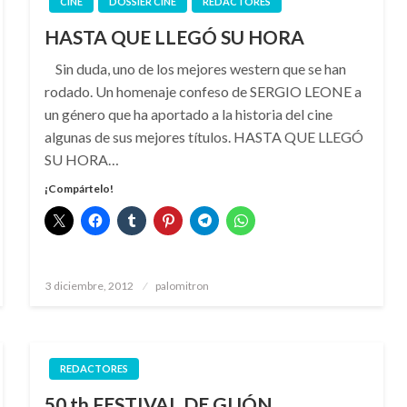
CINE
DOSSIER CINE
REDACTORES
HASTA QUE LLEGÓ SU HORA
Sin duda, uno de los mejores western que se han
rodado. Un homenaje confeso de SERGIO LEONE a
un género que ha aportado a la historia del cine
algunas de sus mejores títulos. HASTA QUE LLEGÓ
SU HORA…
¡Compártelo!
Publicado
3 diciembre, 2012
palomitron
el
REDACTORES
50 th FESTIVAL DE GIJÓN