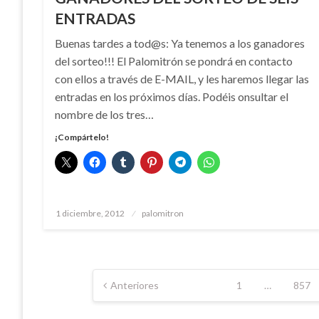
ENTRADAS
Buenas tardes a tod@s: Ya tenemos a los ganadores
del sorteo!!! El Palomitrón se pondrá en contacto
con ellos a través de E-MAIL, y les haremos llegar las
entradas en los próximos días. Podéis onsultar el
nombre de los tres…
¡Compártelo!
Publicado
1 diciembre, 2012
palomitron
el
Paginación
Anteriores
1
…
857
de