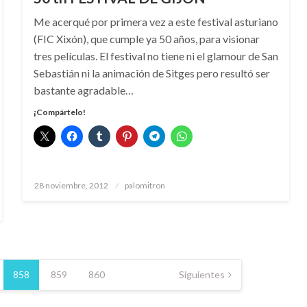
Me acerqué por primera vez a este festival asturiano
(FIC Xixón), que cumple ya 50 años, para visionar
tres películas. El festival no tiene ni el glamour de San
Sebastián ni la animación de Sitges pero resultó ser
bastante agradable…
¡Compártelo!
Publicado
28 noviembre, 2012
palomitron
el
858
859
860
Siguientes