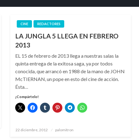
CINE
REDACTORES
LA JUNGLA 5 LLEGA EN FEBRERO
2013
EL 15 de febrero de 2013 llega a nuestras salas la
quinta entrega de la exitosa saga, ya por todos
conocida, que arrancó en 1988 de la mano de JOHN
McTIERNAN, un pope en esto del cine de acción.
Ésta…
¡Compártelo!
Publicado
22 diciembre, 2012
palomitron
el