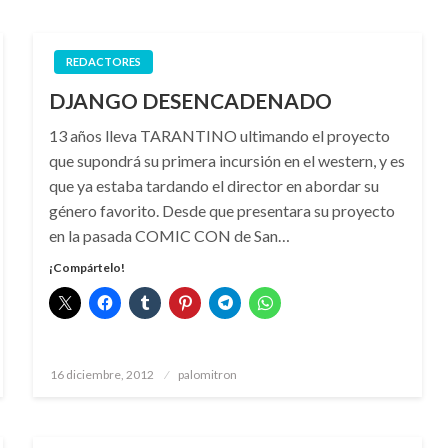
REDACTORES
DJANGO DESENCADENADO
13 años lleva TARANTINO ultimando el proyecto
que supondrá su primera incursión en el western, y es
que ya estaba tardando el director en abordar su
género favorito. Desde que presentara su proyecto
en la pasada COMIC CON de San…
¡Compártelo!
Publicado
16 diciembre, 2012
palomitron
el