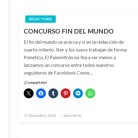
REDACTORES
CONCURSO FIN DEL MUNDO
El fin del mundo se acerca y si en la redacción de
cuarto milenio, Iker y los suyos trabajan de forma
frenética, El Palomitrón no iba a ser menos y
lanzamos un concurso entre todos nuestros
seguidores de Facebbok Como…
¡Compártelo!
Publicado
17 diciembre, 2012
palomitron
el