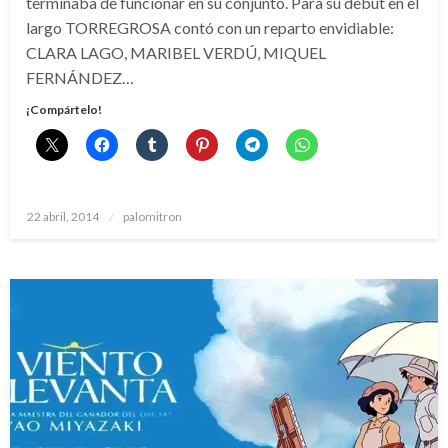
terminaba de funcionar en su conjunto. Para su debut en el
largo TORREGROSA contó con un reparto envidiable:
CLARA LAGO, MARIBEL VERDÚ, MIQUEL
FERNÁNDEZ…
¡Compártelo!
Publicado
22 abril, 2014
palomitron
el