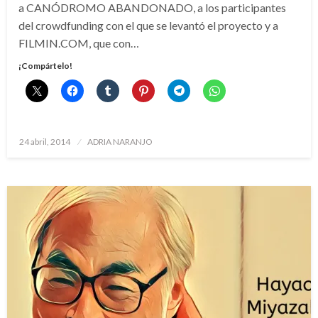
a CANÓDROMO ABANDONADO, a los participantes
del crowdfunding con el que se levantó el proyecto y a
FILMIN.COM, que con…
¡Compártelo!
Publicado
24 abril, 2014
ADRIA NARANJO
el