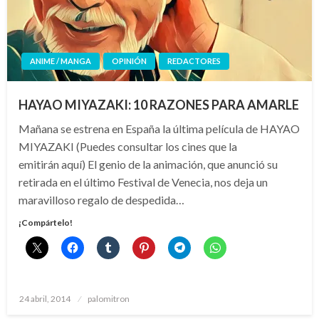
ANIME / MANGA
OPINIÓN
REDACTORES
HAYAO MIYAZAKI: 10 RAZONES PARA AMARLE
Mañana se estrena en España la última película de HAYAO
MIYAZAKI (Puedes consultar los cines que la
emitirán aquí) El genio de la animación, que anunció su
retirada en el último Festival de Venecia, nos deja un
maravilloso regalo de despedida…
¡Compártelo!
Publicado
24 abril, 2014
palomitron
el