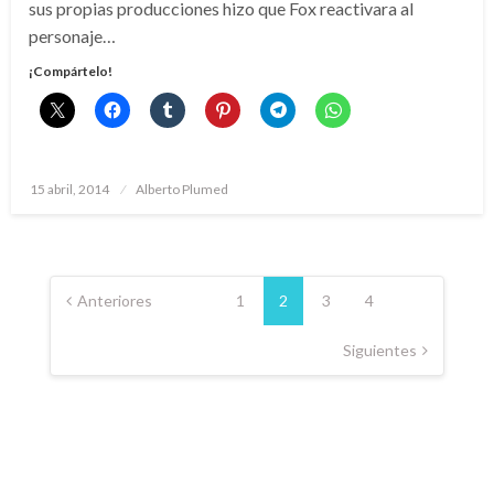
sus propias producciones hizo que Fox reactivara al
personaje…
¡Compártelo!
Publicado
15 abril, 2014
Alberto Plumed
el
Paginación
de
Anteriores
1
2
3
4
entradas
Siguientes