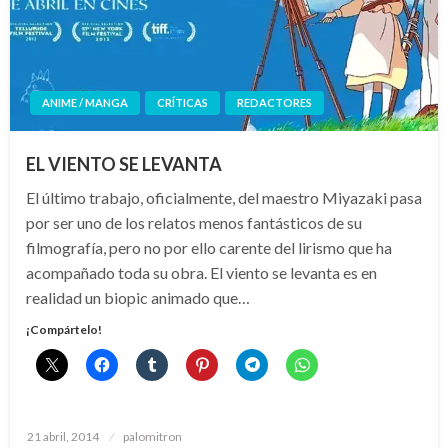
ANIME / MANGA
CRÍTICAS
REDACTORES
EL VIENTO SE LEVANTA
El último trabajo, oficialmente, del maestro Miyazaki pasa
por ser uno de los relatos menos fantásticos de su
filmografía, pero no por ello carente del lirismo que ha
acompañado toda su obra. El viento se levanta es en
realidad un biopic animado que…
¡Compártelo!
Publicado
21 abril, 2014
palomitron
el