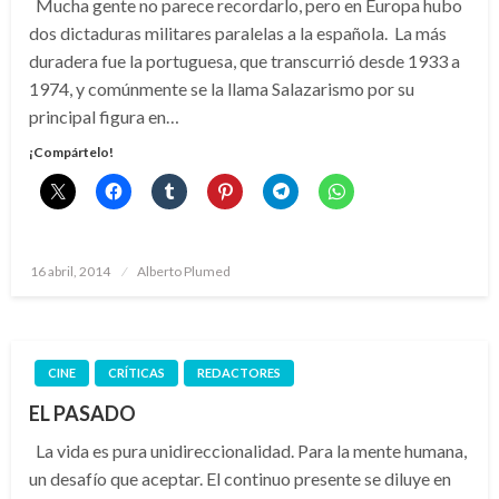
Mucha gente no parece recordarlo, pero en Europa hubo
dos dictaduras militares paralelas a la española. La más
duradera fue la portuguesa, que transcurrió desde 1933 a
1974, y comúnmente se la llama Salazarismo por su
principal figura en…
¡Compártelo!
Publicado
16 abril, 2014
Alberto Plumed
el
CINE
CRÍTICAS
REDACTORES
EL PASADO
La vida es pura unidireccionalidad. Para la mente humana,
un desafío que aceptar. El continuo presente se diluye en