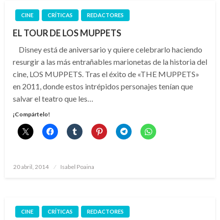
CINE
CRÍTICAS
REDACTORES
EL TOUR DE LOS MUPPETS
Disney está de aniversario y quiere celebrarlo haciendo
resurgir a las más entrañables marionetas de la historia del
cine, LOS MUPPETS. Tras el éxito de «THE MUPPETS»
en 2011, donde estos intrépidos personajes tenían que
salvar el teatro que les…
¡Compártelo!
Publicado
20 abril, 2014
Isabel Poaina
el
CINE
CRÍTICAS
REDACTORES