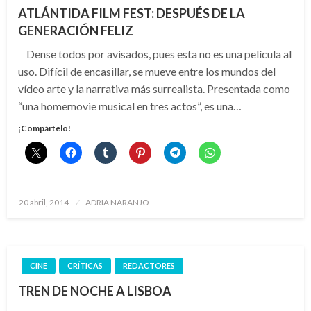
ATLÁNTIDA FILM FEST: DESPUÉS DE LA
GENERACIÓN FELIZ
Dense todos por avisados, pues esta no es una película al
uso. Difícil de encasillar, se mueve entre los mundos del
vídeo arte y la narrativa más surrealista. Presentada como
“una homemovie musical en tres actos”, es una…
¡Compártelo!
Publicado
20 abril, 2014
ADRIA NARANJO
el
CINE
CRÍTICAS
REDACTORES
TREN DE NOCHE A LISBOA