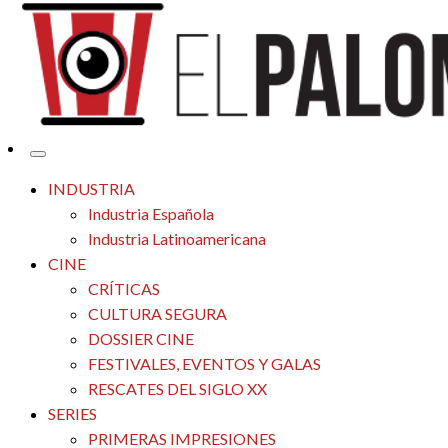
Tu espacio de la industria de cine española y latinoamericana
El Palomitrón
INDUSTRIA
Industria Española
Industria Latinoamericana
CINE
CRÍTICAS
CULTURA SEGURA
DOSSIER CINE
FESTIVALES, EVENTOS Y GALAS
RESCATES DEL SIGLO XX
SERIES
PRIMERAS IMPRESIONES