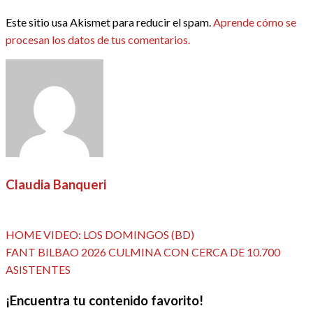
Este sitio usa Akismet para reducir el spam.
Aprende cómo se
procesan los datos de tus comentarios.
Claudia Banqueri
Ver todas las entradas
Entrada
Navegación
HOME VIDEO: LOS DOMINGOS (BD)
anterior
Entrada
FANT BILBAO 2026 CULMINA CON CERCA DE 10.700
de
siguiente
ASISTENTES
entradas
¡Encuentra tu contenido favorito!