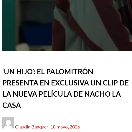
CINE
REDACTORES
‘UN HIJO’: EL PALOMITRÓN
PRESENTA EN EXCLUSIVA UN CLIP DE
LA NUEVA PELÍCULA DE NACHO LA
CASA
Publicado
Claudia Banqueri
18 mayo, 2026
el