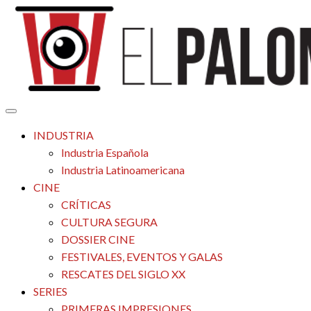
Saltar
al
contenido
Tu espacio de la industria de cine española y latinoamericana
El Palomitrón
INDUSTRIA
Industria Española
Industria Latinoamericana
CINE
CRÍTICAS
CULTURA SEGURA
DOSSIER CINE
FESTIVALES, EVENTOS Y GALAS
RESCATES DEL SIGLO XX
SERIES
PRIMERAS IMPRESIONES