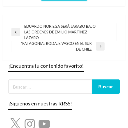
Navegación
EDUARDO NORIEGA SERÁ JARABO BAJO
LAS ÓRDENES DE EMILIO MARTÍNEZ-
de
Entrada
LÁZARO
anterior
entradas
‘PATAGONIA’: RODAJE VASCO EN EL SUR
Entrada
DE CHILE
siguiente
¡Encuentra tu contenido favorito!
¡Síguenos en nuestras RRSS!
X
Instagram
YouTube