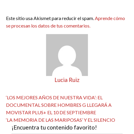
Este sitio usa Akismet para reducir el spam.
Aprende cómo
se procesan los datos de tus comentarios.
Lucia Ruiz
Ver todas las entradas
Navegación
Entrada
‘LOS MEJORES AÑOS DE NUESTRA VIDA’: EL
anterior
DOCUMENTAL SOBRE HOMBRES G LLEGARÁ A
de
MOVISTAR PLUS+ EL 10 DE SEPTIEMBRE
entradas
Entrada
‘LA MEMORIA DE LAS MARIPOSAS’ Y EL SILENCIO
¡Encuentra tu contenido favorito!
siguiente