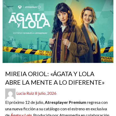
ENTREVISTAS
REDACTORES
SERIES
MIREIA ORIOL: «ÁGATA Y LOLA
ABRE LA MENTE A LO DIFERENTE»
Publicado
Lucia Ruiz
8 julio, 2026
el
El próximo 12 de julio,
Atresplayer Premium
regresa con
una nueva ficción a su catálogo con el estreno en exclusiva
de
Ágata y Lola
. Producida por Atresmedia en colaboración