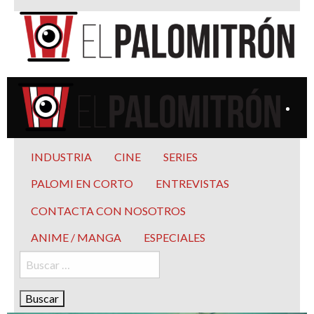
Saltar
al
contenido
El Palomitrón
Tu espacio de la industria de cine española y latinoamericana
El Palomitrón
Tu espacio de la industria de cine española y
INDUSTRIA
CINE
SERIES
latinoamericana
PALOMI EN CORTO
ENTREVISTAS
CONTACTA CON NOSOTROS
ANIME / MANGA
ESPECIALES
Buscar: