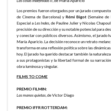
Las cosas indefinidas II
, de María Aparicio
Los premios fueron otorgados por un jurado compuest
de Cinema de Barcelona) y
Rémi Bigot
(Semaine de l
Especial a
Les Indes
, de Pauline Julier y Nicolas Chapou
precisión de su dirección y su notable potencial para des
y conectar con públicos diversos. Asimismo, el jurado 
María Aparicio. La decisión reconoce un retrato melanc
transforma en una reflexión política sobre las dinámicas
hoy. El jurado ha querido destacar también la naturaleza 
a sus protagonistas y la libertad formal de su narració
obra luminosa y singular.
FILMS TO COME
PREMIO FILMIN:
Las manos quietas
, de Victor Diago
PREMIO IFFR ROTTERDAM: