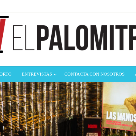
ndustria de cine española y latinoamericana
mitrón
CORTO
ENTREVISTAS
CONTACTA CON NOSOTROS