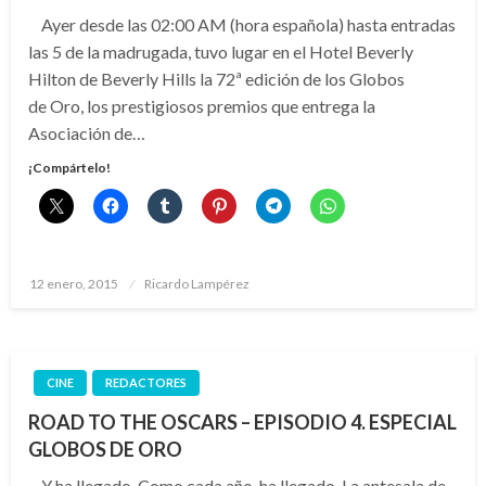
Ayer desde las 02:00 AM (hora española) hasta entradas
las 5 de la madrugada, tuvo lugar en el Hotel Beverly
Hilton de Beverly Hills la 72ª edición de los Globos
de Oro, los prestigiosos premios que entrega la
Asociación de…
¡Compártelo!
Publicado
12 enero, 2015
Ricardo Lampérez
el
CINE
REDACTORES
ROAD TO THE OSCARS – EPISODIO 4. ESPECIAL
GLOBOS DE ORO
Y ha llegado. Como cada año, ha llegado. La antesala de