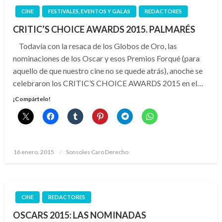
CINE
FESTIVALES, EVENTOS Y GALAS
REDACTORES
CRITIC’S CHOICE AWARDS 2015. PALMARÉS
Todavía con la resaca de los Globos de Oro, las
nominaciones de los Oscar y esos Premios Forqué (para
aquello de que nuestro cine no se quede atrás), anoche se
celebraron los CRITIC’S CHOICE AWARDS 2015 en el…
¡Compártelo!
Publicado
16 enero, 2015
Sonsoles Caro Derecho
el
CINE
REDACTORES
OSCARS 2015: LAS NOMINADAS