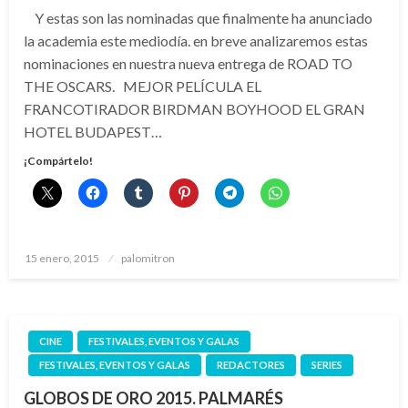
Y estas son las nominadas que finalmente ha anunciado
la academia este mediodía. en breve analizaremos estas
nominaciones en nuestra nueva entrega de ROAD TO
THE OSCARS. MEJOR PELÍCULA EL
FRANCOTIRADOR BIRDMAN BOYHOOD EL GRAN
HOTEL BUDAPEST…
¡Compártelo!
Publicado
15 enero, 2015
palomitron
el
CINE
FESTIVALES, EVENTOS Y GALAS
FESTIVALES, EVENTOS Y GALAS
REDACTORES
SERIES
GLOBOS DE ORO 2015. PALMARÉS