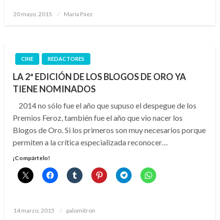
Publicado
20 mayo, 2015
María Páez
el
CINE
REDACTORES
LA 2ª EDICIÓN DE LOS BLOGOS DE ORO YA
TIENE NOMINADOS
2014 no sólo fue el año que supuso el despegue de los
Premios Feroz, también fue el año que vio nacer los
Blogos de Oro. Si los primeros son muy necesarios porque
permiten a la crítica especializada reconocer…
¡Compártelo!
Publicado
14 marzo, 2015
palomitron
el