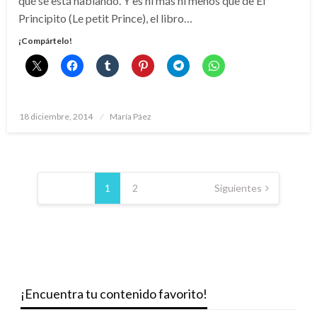
qué se está hablando. Y es ni más ni menos que de El
Principito (Le petit Prince), el libro…
¡Compártelo!
Publicado
18 diciembre, 2014
María Páez
el
Paginación
de
1
2
Siguientes
entradas
¡Encuentra tu contenido favorito!