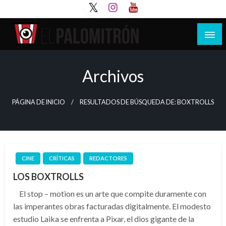
Saltar
al
contenido
Tu espacio de la industria de cine española y
El Palomitrón
latinoamericana
Archivos
PÁGINA DE INICIO
RESULTADOS DE BÚSQUEDA DE: BOXTROLLS
CINE
CRÍTICAS
REDACTORES
LOS BOXTROLLS
El stop – motion es un arte que compite duramente con
las imperantes obras facturadas digitalmente. El modesto
estudio Laika se enfrenta a Pixar, el dios gigante de la