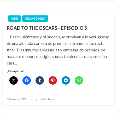
CINE
REDACTORES
ROAD TO THE OSCARS – EPISODIO 5
Pasen, siéntense y, si pueden, sobrevivan a lo vertiginoso
de una alocada carrera de premios entrando en su recta
final. Tras innumerables galas y entregas de premios, de
mayor o menor prestigio, y unas tendencias que parecían
casi…
¡Compártelo!
Publicado
28 enero, 2015
Lydia Martinez
el