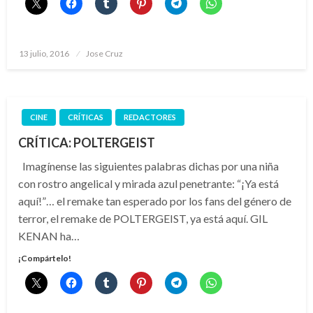
Publicado
13 julio, 2016
Jose Cruz
el
CINE
CRÍTICAS
REDACTORES
CRÍTICA: POLTERGEIST
Imagínense las siguientes palabras dichas por una niña
con rostro angelical y mirada azul penetrante: “¡Ya está
aquí!”… el remake tan esperado por los fans del género de
terror, el remake de POLTERGEIST, ya está aquí. GIL
KENAN ha…
¡Compártelo!