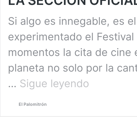
LA SECCIÓN OFICIA
Si algo es innegable, es e
experimentado el Festival
momentos la cita de cine 
planeta no solo por la can
27
…
Sigue leyendo
FESTIVAL
DE
CINE
El Palomitrón
DE
MÁLAGA:
GUÍA
DE
LA
SECCIÓN